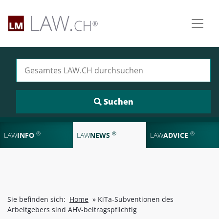
Suchen nach:
®
®
®
LAW
INFO
LAW
NEWS
LAW
ADVICE
Sie befinden sich:
Home
»
KiTa-Subventionen des
Arbeitgebers sind AHV-beitragspflichtig