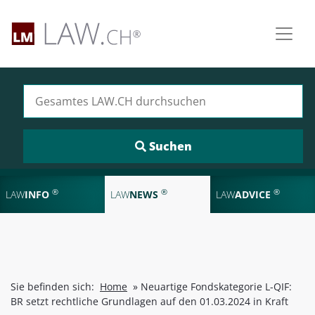
Suchen nach:
®
®
®
LAW
INFO
LAW
NEWS
LAW
ADVICE
Sie befinden sich:
Home
»
Neuartige Fondskategorie L-QIF:
BR setzt rechtliche Grundlagen auf den 01.03.2024 in Kraft