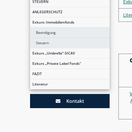
Exk
STEUERN
ANLEGERSCHUTZ
Lite
Exkurs: Immobilienfonds
Beendigung
Steuern
Exkurs „Umbrella“-SICAV
Exkurs „Private Label Fonds“
FAZIT
Literatur
V
Kontakt