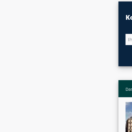
K
Das