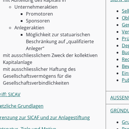
mit Aufteilung des Kapitals in
Unternehmeraktien
Sel
Promotoren
Obl
Sponsoren
Ge
Anlegeraktien
Ver
Möglichkeit zur statuarischen
Prü
Beschränkung auf „qualifizierte
De
Anleger“
Bu
mit ausschliesslichem Zweck der kollektiven
Re
Kapitalanlage
Be
mit ausschliesslicher Haftung des
Ein
Gesellschaftsvermögens für die
Pub
Gesellschaftsverbindlichkeiten
iff: SICAV
AUSSEN
etzliche Grundlagen
GRÜNDU
renzung zur SICAF und zur Anlagestiftung
Gr