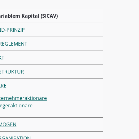
riablem Kapital (SICAV)
D-PRINZIP
REGLEMENT
KT
LSTRUKTUR
ÄRE
ternehmeraktionäre
egeraktionäre
RMÖGEN
RGANISATION