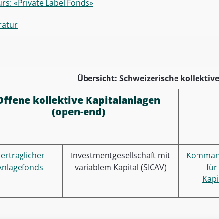
urs: «Private Label Fonds»
ratur
Übersicht: Schweizerische kollektiv
Offene kollektive Kapitalanlagen
(open-end)
ertraglicher
Investmentgesellschaft mit
Kommand
Anlagefonds
variablem Kapital (SICAV)
für
Kapi