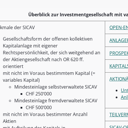
Überblick zur Investmentgesellschaft mit va
kmale der SICAV
OPEN-EN
Gesellschaftsform der offenen kollektiven
ANLAGE
Kapitalanlage mit eigener
Rechtspersönlichkeit, der sich weitgehend an
PROSPE
der Aktiengesellschaft nach OR 620 ff.
KAPITA
orientiert
mit nicht im Voraus bestimmtem Kapital (=
AKTION
variables Kapital)
Mindesteinlage selbstverwaltete SICAV
Un
CHF 250‘000
Anl
Mindesteinlage fremdverwaltete SICAV
CHF 500‘000
mit nicht im Voraus bestimmter Anzahl
TEILVE
Aktien
SICAV-O