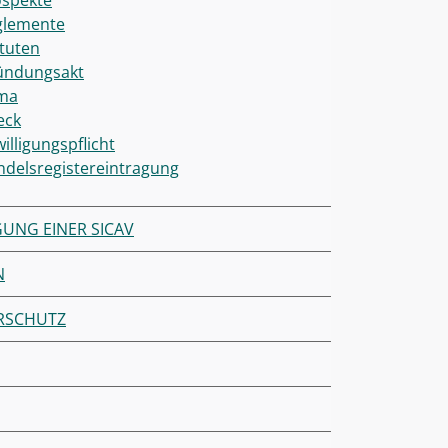
ospekte
glemente
tuten
ündungsakt
rma
eck
illigungspflicht
delsregistereintragung
UNG EINER SICAV
N
RSCHUTZ