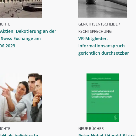
ICHTE
GERICHTSENTSCHEIDE /
Aktien: Dekotierung an der
RECHTSPRECHUNG
X Swiss Exchange am
VR-Mitglieder:
06.2023
Informationsanspruch
gerichtlich durchsetzbar
ICHTE
NEUE BÜCHER
bH als beliebteste
Peter Nobel / Harald Bärtsch