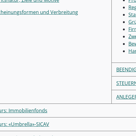
htsnatur, Ziele und Motive
Pr
Re
cheinungsformen und Verbreitung
Sta
Gr
Fi
Zw
Bew
Han
BEENDIG
STEUER
ANLEGE
urs: Immobilienfonds
urs: «Umbrella»-SICAV