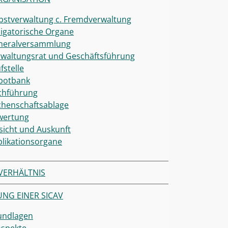
bstverwaltung c. Fremdverwaltung
igatorische Organe
neralversammlung
waltungsrat und Geschäftsführung
fstelle
potbank
chführung
chenschaftsablage
wertung
sicht und Auskunft
likationsorgane
VERHÄLTNIS
NG EINER SICAV
undlagen