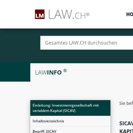
H
Suchen nach:
®
LAW
INFO
Sie be
Einleitung: Investmentgesellschaft mit
variablem Kapital (SICAV)
Inhaltsverzeichnis
SICA
KAPI
Begriff: SICAV