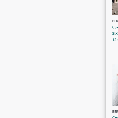
BER
CS-
SI
12.
BER
Gm