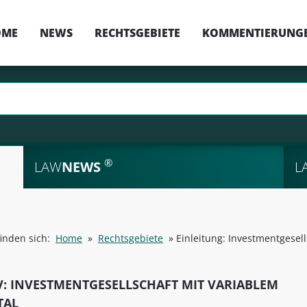
OME
NEWS
RECHTSGEBIETE
KOMMENTIERUNG
®
LAW
NEWS
L
finden sich:
Home
»
Rechtsgebiete
»
Einleitung: Investmentgesell
V: INVESTMENTGESELLSCHAFT MIT VARIABLEM
TAL