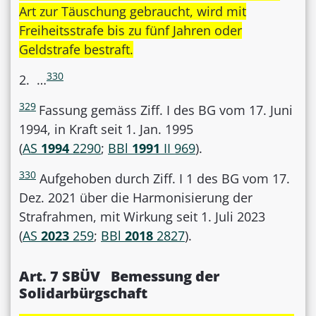
Art zur Täuschung gebraucht, wird mit
Freiheitsstrafe bis zu fünf Jahren oder
Geldstrafe bestraft.
330
2. …
329
Fassung gemäss Ziff. I des BG vom 17. Juni
1994, in Kraft seit 1. Jan. 1995
(
AS
1994
2290
;
BBl
1991
II 969
).
330
Aufgehoben durch Ziff. I 1 des BG vom 17.
Dez. 2021 über die Harmonisierung der
Strafrahmen, mit Wirkung seit 1. Juli 2023
(
AS
2023
259
;
BBl
2018
2827
).
Art. 7 SBÜV Bemessung der
Solidarbürgschaft