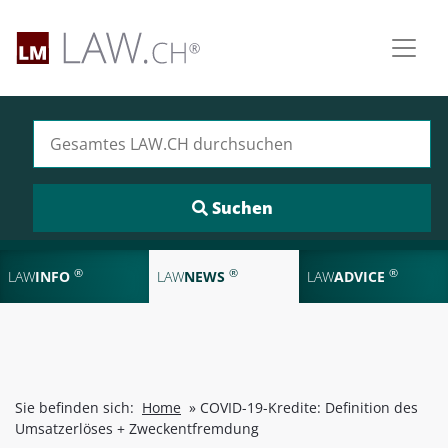
Suchen nach:
®
®
®
LAW
INFO
LAW
NEWS
LAW
ADVICE
Sie befinden sich:
Home
»
COVID-19-Kredite: Definition des
Umsatzerlöses + Zweckentfremdung