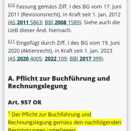
610
Fassung gemäss Ziff. I des BG vom 17. Juni
2011 (Revisionsrecht), in Kraft seit 1. Jan. 2012
(
AS
2011
5863
;
BBl
2008
1589
). Siehe auch die
UeB dieser Änd. hiernach.
611
Eingefügt durch Ziff. I des BG vom 19. Juni
2020 (Aktienrecht), in Kraft seit 1. Jan. 2023
(
AS
2020
4005
;
2022
109
;
BBl
2017
399
).
A. Pflicht zur Buchführung und
Rechnungslegung
Art. 957 OR
1
Der Pflicht zur Buchführung und
Rechnungslegung gemäss den nachfolgenden
Bestimmungen unterliegen: