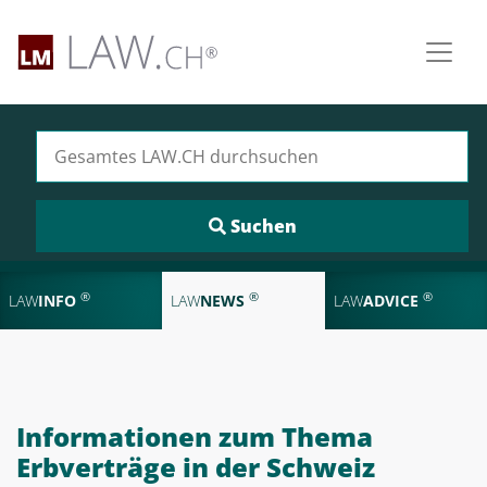
Suchen nach:
®
®
®
LAW
INFO
LAW
NEWS
LAW
ADVICE
Informationen zum Thema
Erbverträge in der Schweiz