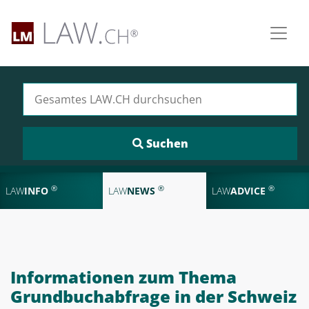
Suchen nach:
®
®
®
LAW
INFO
LAW
NEWS
LAW
ADVICE
Informationen zum Thema
Grundbuchabfrage in der Schweiz