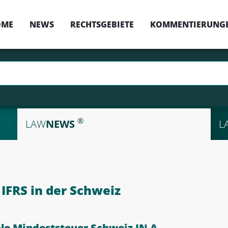
OME
NEWS
RECHTSGEBIETE
KOMMENTIERUNG
®
LAW
NEWS
L
FRS in der Schweiz
le Mindeststeuer Schweiz IN A