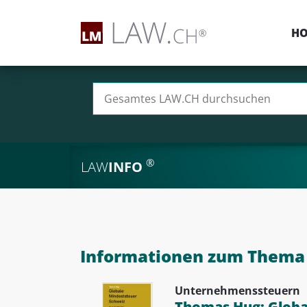
H
Suchen nach:
®
LAW
INFO
Informationen zum Thema I
Unternehmenssteuern
Thomas Hug: Globa