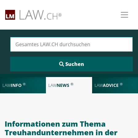
Suchen nach:
®
®
®
LAW
INFO
LAW
NEWS
LAW
ADVICE
Informationen zum Thema
Treuhandunternehmen in der