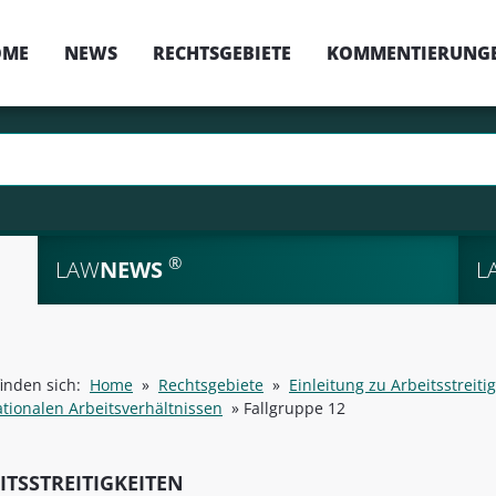
OME
NEWS
RECHTSGEBIETE
KOMMENTIERUNG
®
LAW
NEWS
L
finden sich:
Home
»
Rechtsgebiete
»
Einleitung zu Arbeitsstreiti
ationalen Arbeitsverhältnissen
»
Fallgruppe 12
ITSSTREITIGKEITEN