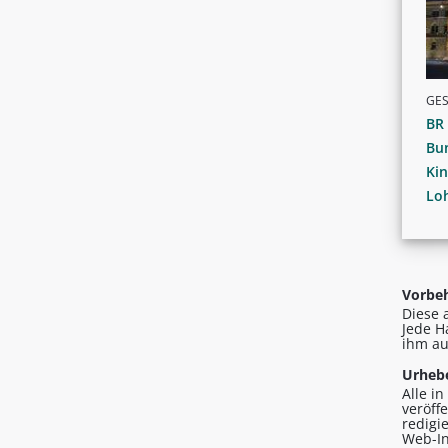
GE
BR
Bun
Ki
Loh
Vorbeh
Diese 
Jede H
ihm au
Urhebe
Alle i
veröff
redigi
Web-In