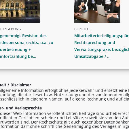
SETZGEBUNG
BERICHTE
 genehmigt Revision des
Mitarbeiterbeteiligungsplän
despersonalrechts, u.a. zu
Rechtsprechung und
nderbetreuung +
Verwaltungspraxis bezüglic
nfortzahlung be...
Umsatzabgabe / ...
alt / Disclaimer
allgemeine Information erfolgt ohne jede Gewähr und ersetzt eine I
andlung, die der Leser bzw. Nutzer aufgrund der vorstehenden al
sschliesslich in eigenem Namen, auf eigene Rechnung und auf eig
r- und Verlagsrechte
n dieser Web-Information veröffentlichten Beiträge sind urheberrecht
entlichten Gerichtsentscheide und Leitsätze, soweit sie von den A
ert worden sind. Der Rechtschutz gilt auch gegenüber Datenbanken
formation darf ohne schriftliche Genehmigung des Verlages in ir