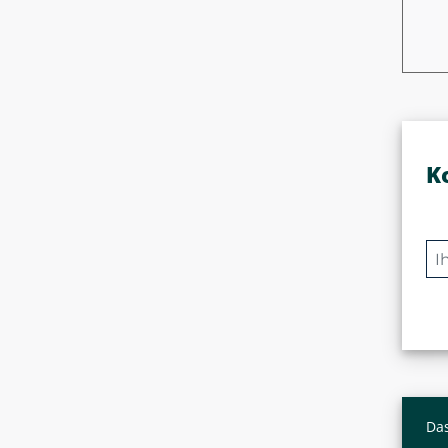
K
Das