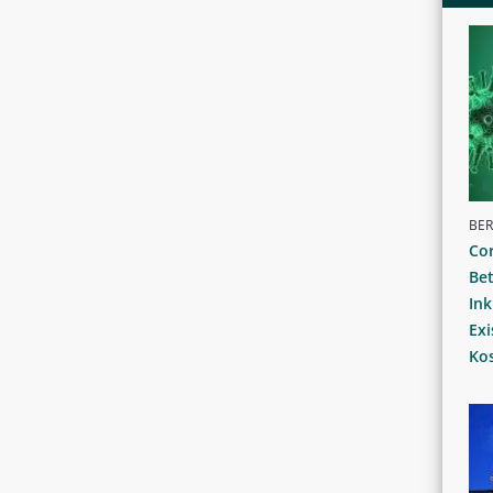
BER
Co
Bet
Ink
Ex
Kos