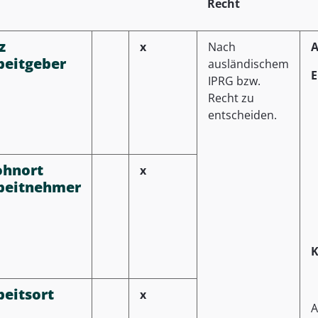
Recht
z
x
Nach
A
beitgeber
ausländischem
E
IPRG bzw.
Recht zu
entscheiden.
hnort
x
beitnehmer
K
beitsort
x
A