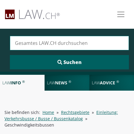
Suchen nach:
®
®
®
LAW
INFO
LAW
NEWS
LAW
ADVICE
Sie befinden sich:
Home
»
Rechtsgebiete
»
Einleitung:
Verkehrsbusse / Busse / Bussenkatalog
»
Geschwindigkeitsbussen