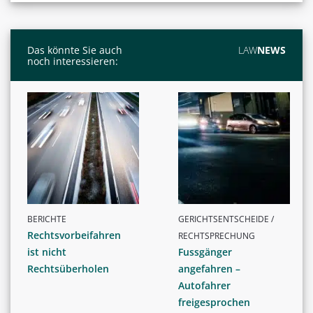
Das könnte Sie auch
LAW
NEWS
noch interessieren:
BERICHTE
GERICHTSENTSCHEIDE /
Rechtsvorbeifahren
RECHTSPRECHUNG
ist nicht
Fussgänger
Rechtsüberholen
angefahren –
Autofahrer
freigesprochen