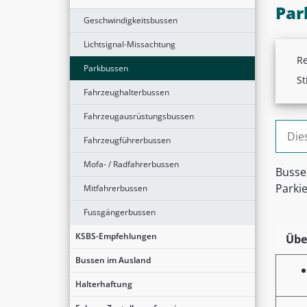
Par
Geschwindigkeitsbussen
Lichtsignal-Missachtung
Re
Parkbussen
St
Fahrzeughalterbussen
Fahrzeugausrüstungsbussen
Suche
Fahrzeugführerbussen
Mofa- / Radfahrerbussen
Busse
Parkie
Mitfahrerbussen
Fussgängerbussen
KSBS-Empfehlungen
Übe
Bussen im Ausland
Halterhaftung