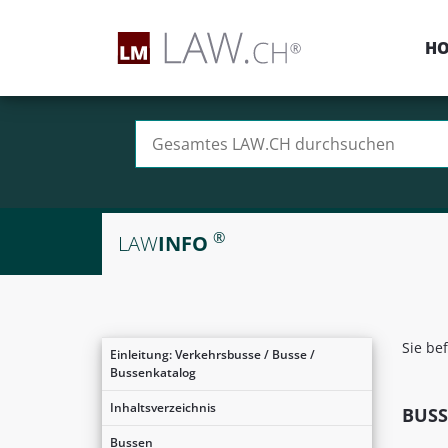
H
Suchen nach:
®
LAW
INFO
Sie be
Einleitung: Verkehrsbusse / Busse /
Bussenkatalog
Inhaltsverzeichnis
BUS
Bussen