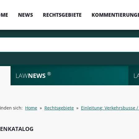
OME
NEWS
RECHTSGEBIETE
KOMMENTIERUNG
®
LAW
NEWS
L
finden sich:
Home
»
Rechtsgebiete
»
Einleitung: Verkehrsbusse /
SENKATALOG