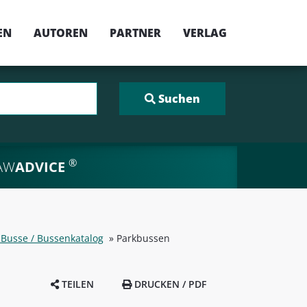
EN
AUTOREN
PARTNER
VERLAG
®
AW
ADVICE
 Busse / Bussenkatalog
»
Parkbussen
TEILEN
DRUCKEN / PDF