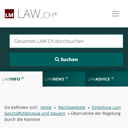
Suchen nach:
®
®
®
LAW
INFO
LAW
NEWS
LAW
ADVICE
Sie befinden sich:
Home
»
Rechtsgebiete
»
Einleitung zum
Geschäftsfahrzeug und Steuern
»
Übernahme der Regelung
durch die Kantone