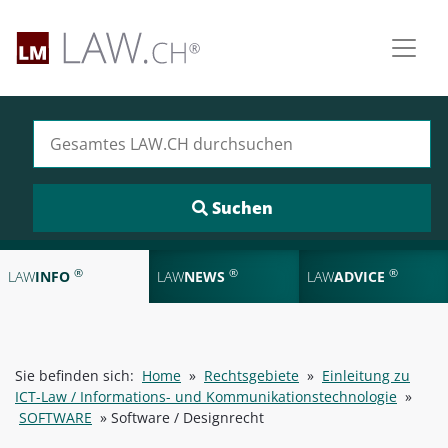
Suchen nach:
®
®
®
LAW
INFO
LAW
NEWS
LAW
ADVICE
Sie befinden sich:
Home
»
Rechtsgebiete
»
Einleitung zu
ICT-Law / Informations- und Kommunikationstechnologie
»
SOFTWARE
»
Software / Designrecht