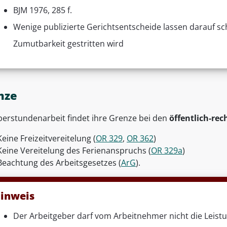
BJM 1976, 285 f.
Wenige publizierte Gerichtsentscheide lassen darauf sch
Zumutbarkeit gestritten wird
nze
berstundenarbeit findet ihre Grenze bei den
öffentlich-rec
Keine Freizeitvereitelung (
OR 329
,
OR 362
)
Keine Vereitelung des Ferienanspruchs (
OR 329a
)
Beachtung des Arbeitsgesetzes (
ArG
).
inweis
Der Arbeitgeber darf vom Arbeitnehmer nicht die Leist