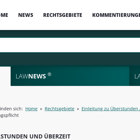
OME
NEWS
RECHTSGEBIETE
KOMMENTIERUNG
®
LAW
NEWS
L
finden sich:
Home
»
Rechtsgebiete
»
Einleitung zu Überstunden 
ngspflicht
STUNDEN UND ÜBERZEIT