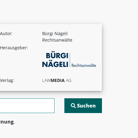
Autor:
Bürgi Nägeli
Rechtsanwälte
Herausgeber:
Verlag:
LAW
MEDIA
AG
inung
.