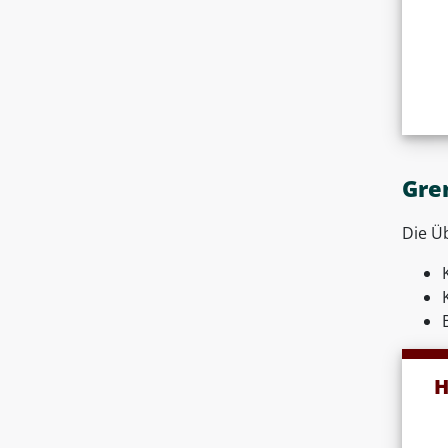
Gre
Die Ü
H