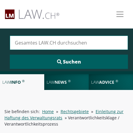
Suchen nach:
®
®
®
LAW
INFO
LAW
NEWS
LAW
ADVICE
Sie befinden sich:
Home
»
Rechtsgebiete
»
Einleitung zur
Haftung des Verwaltungsrats
»
Verantwortlichkeitsklage /
Verantwortlichkeitsprozess