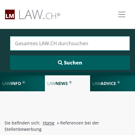
Suchen nach:
®
®
®
LAW
INFO
LAW
NEWS
LAW
ADVICE
Sie befinden sich:
Home
»
Referenzen bei der
Stellenbewerbung