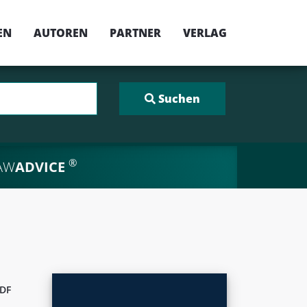
EN
AUTOREN
PARTNER
VERLAG
®
AW
ADVICE
DF