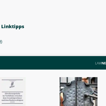
 Linktipps
)
LAW
N