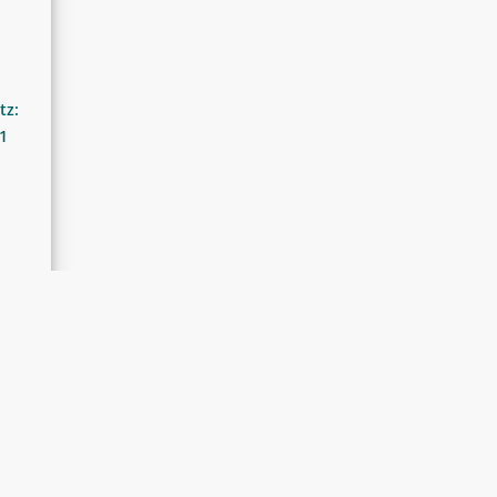
tz:
21