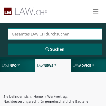
Suchen nach:
®
®
®
LAW
INFO
LAW
NEWS
LAW
ADVICE
Sie befinden sich:
Home
»
Werkvertrag:
Nachbesserungsrecht für gemeinschaftliche Bauteile