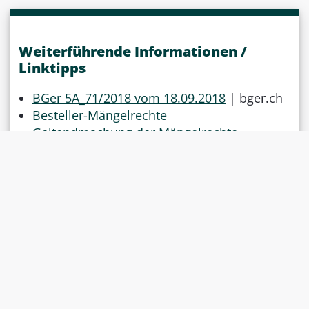
Weiterführende Informationen /
Linktipps
BGer 5A_71/2018 vom 18.09.2018
| bger.ch
Besteller-Mängelrechte
Geltendmachung der Mängelrechte
Immobilien –
Stockwerkeigentumswohnungen: Kauf ab
Plan
Das könnte Sie auch
LAW
NEWS