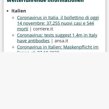
Weiterführende Informationen
Italien
Coronavirus in Italia, il bollettino di oggi
14 novembre: 37.255 nuovi casi e 544
morti
| corriere.it
Coronavirus: tests suggest 1.4m in Italy
have antibodies
| ansa.it
Coronavirus in Italien: Maskenpflicht im
Freien ab 07.10.2020
Coronavirus in Italien: Maskenpflicht im
Freien ab 07.10.2020
Letzter Risikoländer-Bericht
www.law-
Schweiz in
news.ch
Coronavirus (COVID-19): BAG-
Risikoländer-Liste per 29.10.2020
Ausreise aus der Schweiz
Coronavirus (COVID-19): Ausreise aus der