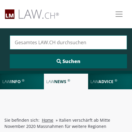
Suchen nach:
®
®
®
LAW
INFO
LAW
NEWS
LAW
ADVICE
Sie befinden sich:
Home
»
Italien verschärft ab Mitte
November 2020 Massnahmen für weitere Regionen