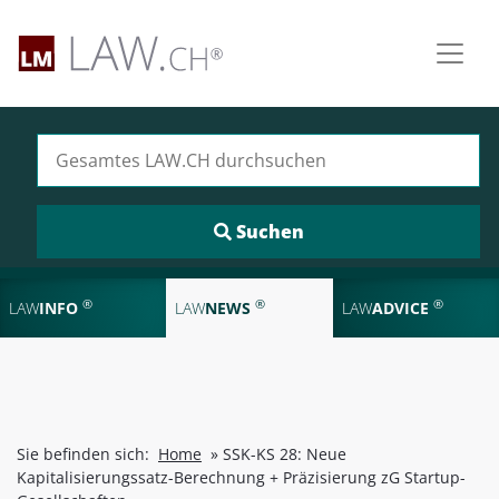
Suchen nach:
®
®
®
LAW
INFO
LAW
NEWS
LAW
ADVICE
Sie befinden sich:
Home
»
SSK-KS 28: Neue
Kapitalisierungssatz-Berechnung + Präzisierung zG Startup-