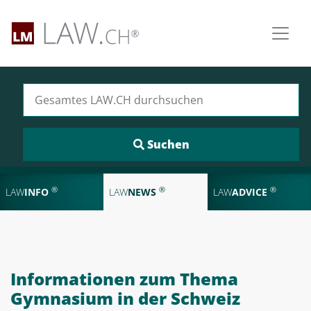
Suchen nach:
®
®
®
LAW
INFO
LAW
NEWS
LAW
ADVICE
Informationen zum Thema
Gymnasium in der Schweiz