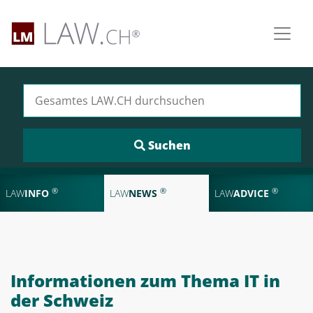
Suchen nach:
®
®
®
LAW
INFO
LAW
NEWS
LAW
ADVICE
Informationen zum Thema IT in
der Schweiz