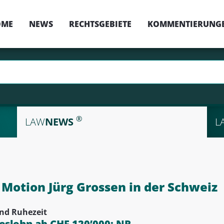
OME
NEWS
RECHTSGEBIETE
KOMMENTIERUNG
®
LAW
NEWS
L
otion Jürg Grossen in der Schweiz
und Ruhezeit
eslohn ab CHF 120’000: NR