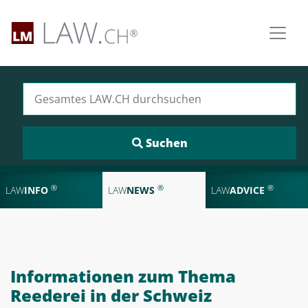
Suchen nach:
®
®
®
LAW
INFO
LAW
NEWS
LAW
ADVICE
Informationen zum Thema
Reederei in der Schweiz