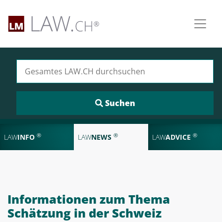
Suchen nach:
®
®
®
LAW
INFO
LAW
NEWS
LAW
ADVICE
Informationen zum Thema
Schätzung in der Schweiz