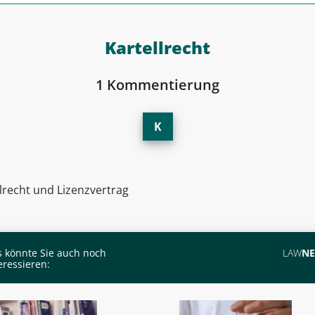
Kartellrecht
1 Kommentierung
K
lrecht und Lizenzvertrag
 könnte Sie auch noch
LAW
N
eressieren: