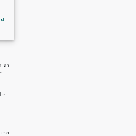
rch
ellen
es
lle
Leser