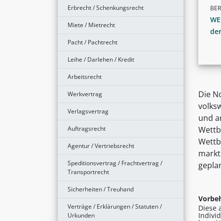
Erbrecht / Schenkungsrecht
BER
WE
Miete / Mietrecht
de
Pacht / Pachtrecht
Leihe / Darlehen / Kredit
Arbeitsrecht
Die N
Werkvertrag
volksw
Verlagsvertrag
und a
Auftragsrecht
Wettb
Wettb
Agentur / Vertriebsrecht
markt
Speditionsvertrag / Frachtvertrag /
gepla
Transportrecht
Sicherheiten / Treuhand
Vorbeh
Verträge / Erklärungen / Statuten /
Diese 
Indivi
Urkunden