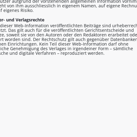
utzer aufgrund der vorstehenden allgemeinen Information vornim
eht von ihm ausschliesslich in eigenem Namen, auf eigene Rechn
f eigenes Risiko.
r- und Verlagsrechte
n dieser Web-Information veröffentlichten Beiträge sind urheberrech
tzt. Das gilt auch für die veröffentlichten Gerichtsentscheide und
tze, soweit sie von den Autoren oder den Redaktoren erarbeitet od
ert worden sind. Der Rechtschutz gilt auch gegenüber Datenbanke
hen Einrichtungen. Kein Teil dieser Web-Information darf ohne
tliche Genehmigung des Verlages in irgendeiner Form – sämtliche
sche und digitale Verfahren – reproduziert werden.