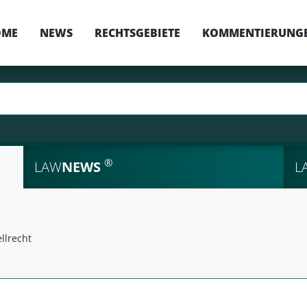
OME
NEWS
RECHTSGEBIETE
KOMMENTIERUNG
®
LAW
NEWS
L
llrecht