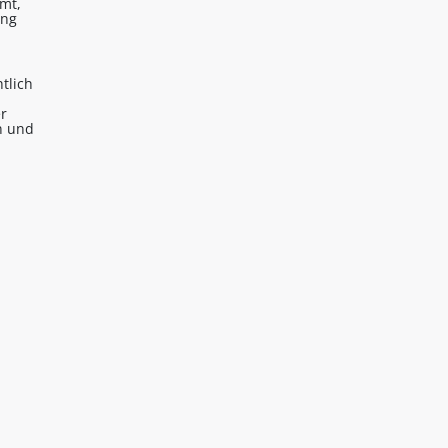
mt,
ung
tlich
er
n und