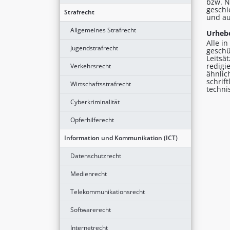
bzw. N
geschi
Strafrecht
und au
Allgemeines Strafrecht
Urhebe
Alle i
Jugendstrafrecht
geschü
Leitsä
redigi
Verkehrsrecht
ähnlic
schrif
Wirtschaftsstrafrecht
techni
Cyberkriminalität
Opferhilferecht
Information und Kommunikation (ICT)
Datenschutzrecht
Medienrecht
Telekommunikationsrecht
Softwarerecht
Internetrecht