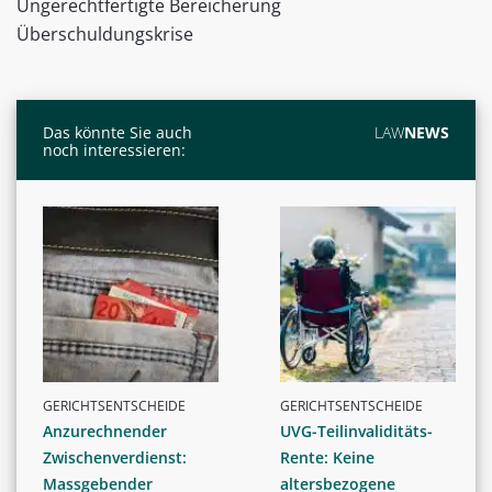
Ungerechtfertigte Bereicherung
Überschuldungskrise
Das könnte Sie auch
LAW
NEWS
noch interessieren:
GERICHTSENTSCHEIDE
GERICHTSENTSCHEIDE
Anzurechnender
UVG-Teilinvaliditäts-
Zwischenverdienst:
Rente: Keine
Massgebender
altersbezogene