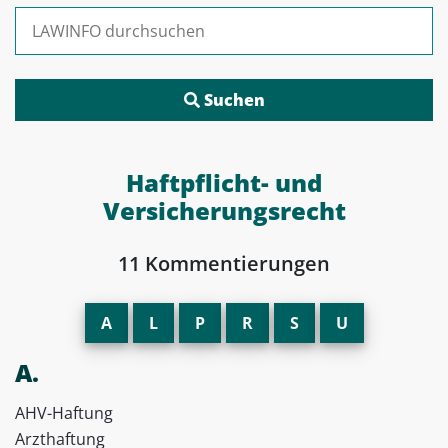
Suchen nach:
Haftpflicht- und
Versicherungsrecht
11 Kommentierungen
A
L
P
R
S
U
A.
AHV-Haftung
Arzthaftung