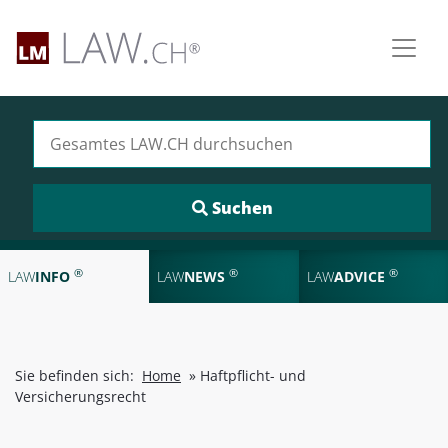
Suchen nach:
®
®
®
LAW
INFO
LAW
NEWS
LAW
ADVICE
Sie befinden sich:
Home
»
Haftpflicht- und
Versicherungsrecht