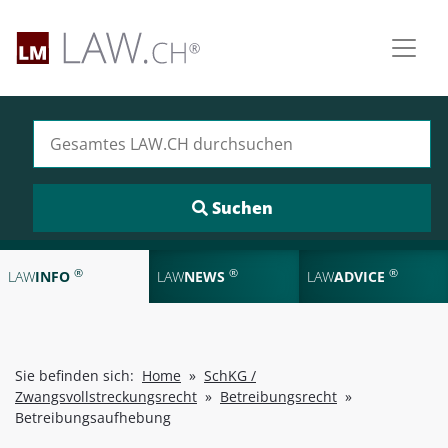
Suchen nach:
®
®
®
LAW
INFO
LAW
NEWS
LAW
ADVICE
Sie befinden sich:
Home
»
SchKG /
Zwangsvollstreckungsrecht
»
Betreibungsrecht
»
Betreibungsaufhebung