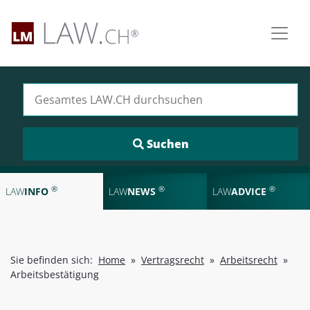
Suchen nach:
®
®
®
LAW
INFO
LAW
NEWS
LAW
ADVICE
Sie befinden sich:
Home
»
Vertragsrecht
»
Arbeitsrecht
»
Arbeitsbestätigung