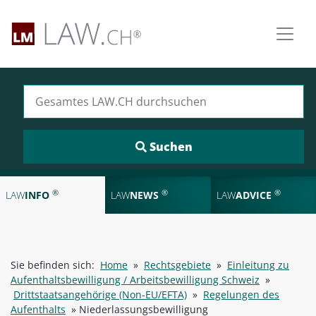
Suchen nach:
®
®
®
LAW
INFO
LAW
NEWS
LAW
ADVICE
Sie befinden sich:
Home
»
Rechtsgebiete
»
Einleitung zu
Aufenthaltsbewilligung / Arbeitsbewilligung Schweiz
»
Drittstaatsangehörige (Non-EU/EFTA)
»
Regelungen des
Aufenthalts
»
Niederlassungsbewilligung