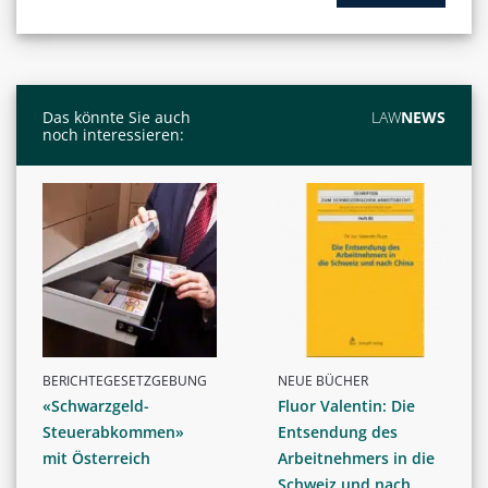
Das könnte Sie auch
LAW
NEWS
noch interessieren:
BERICHTEGESETZGEBUNG
NEUE BÜCHER
«Schwarzgeld-
Fluor Valentin: Die
Steuerabkommen»
Entsendung des
mit Österreich
Arbeitnehmers in die
Schweiz und nach