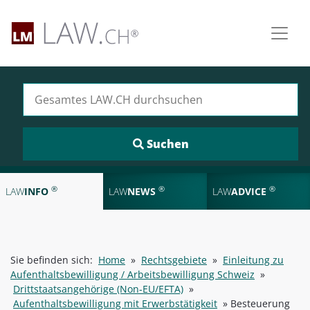
Suchen nach:
®
®
®
LAW
INFO
LAW
NEWS
LAW
ADVICE
Sie befinden sich:
Home
»
Rechtsgebiete
»
Einleitung zu
Aufenthaltsbewilligung / Arbeitsbewilligung Schweiz
»
Drittstaatsangehörige (Non-EU/EFTA)
»
Aufenthaltsbewilligung mit Erwerbstätigkeit
»
Besteuerung