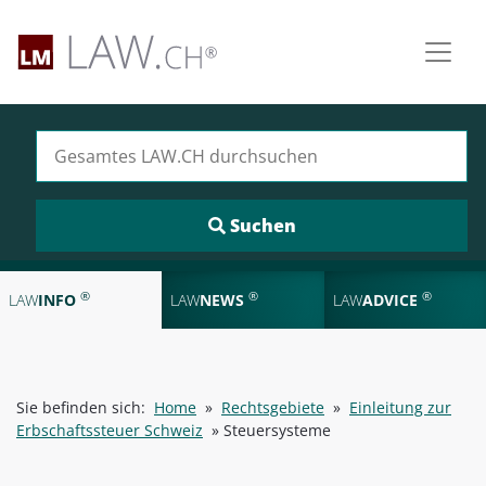
Suchen nach:
®
®
®
LAW
INFO
LAW
NEWS
LAW
ADVICE
Sie befinden sich:
Home
»
Rechtsgebiete
»
Einleitung zur
Erbschaftssteuer Schweiz
»
Steuersysteme