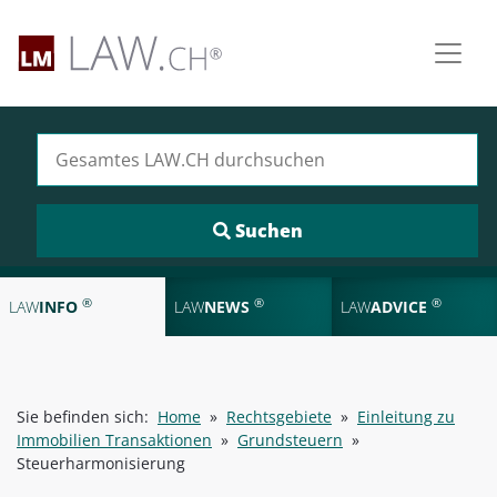
Suchen nach:
®
®
®
LAW
INFO
LAW
NEWS
LAW
ADVICE
Sie befinden sich:
Home
»
Rechtsgebiete
»
Einleitung zu
Immobilien Transaktionen
»
Grundsteuern
»
Steuerharmonisierung