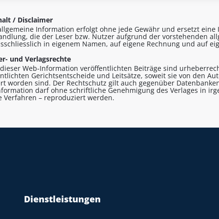
alt / Disclaimer
allgemeine Information erfolgt ohne jede Gewähr und ersetzt eine I
andlung, die der Leser bzw. Nutzer aufgrund der vorstehenden al
sschliesslich in eigenem Namen, auf eigene Rechnung und auf eig
r- und Verlagsrechte
n dieser Web-Information veröffentlichten Beiträge sind urheberrecht
entlichten Gerichtsentscheide und Leitsätze, soweit sie von den A
ert worden sind. Der Rechtschutz gilt auch gegenüber Datenbanken
formation darf ohne schriftliche Genehmigung des Verlages in ir
le Verfahren – reproduziert werden.
Dienstleistungen