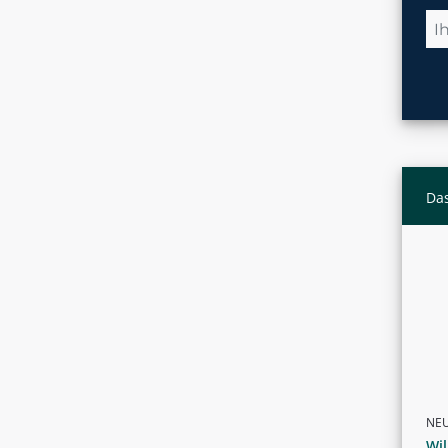
Das
NE
Wil