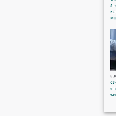
Sim
KO
MU
BER
CS-
ein
we