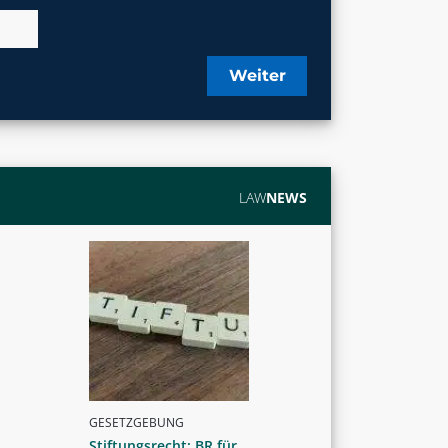
Weiter
LAW
NEWS
GESETZGEBUNG
Stiftungsrecht: BR für