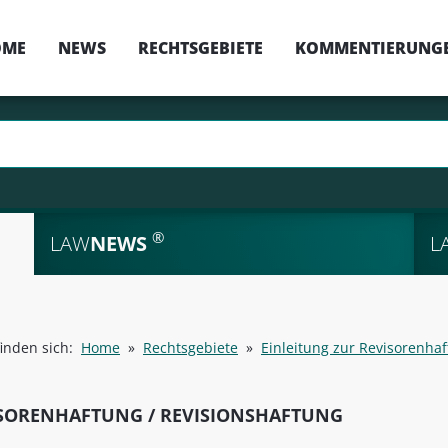
OME
NEWS
RECHTSGEBIETE
KOMMENTIERUNG
®
LAW
NEWS
L
finden sich:
Home
»
Rechtsgebiete
»
Einleitung zur Revisorenha
SORENHAFTUNG / REVISIONSHAFTUNG