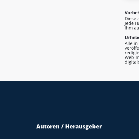
Vorbeh
Diese 
Jede H
ihm au
Urhebe
Alle i
veröff
redigi
Web-In
digita
Autoren / Herausgeber