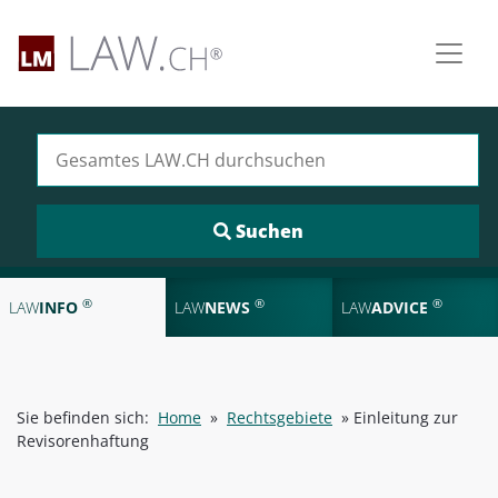
Suchen nach:
®
®
®
LAW
INFO
LAW
NEWS
LAW
ADVICE
Sie befinden sich:
Home
»
Rechtsgebiete
»
Einleitung zur
Revisorenhaftung