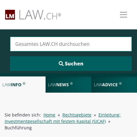
Suchen nach:
®
®
®
LAW
INFO
LAW
NEWS
LAW
ADVICE
Sie befinden sich:
Home
»
Rechtsgebiete
»
Einleitung:
Investmentgesellschaft mit festem Kapital (SICAF)
»
Buchführung