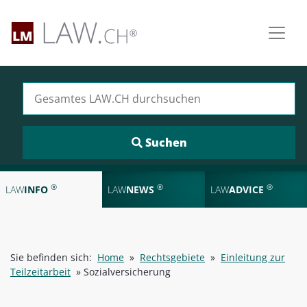
Suchen nach:
®
®
®
LAW
INFO
LAW
NEWS
LAW
ADVICE
Sie befinden sich:
Home
»
Rechtsgebiete
»
Einleitung zur
Teilzeitarbeit
»
Sozialversicherung