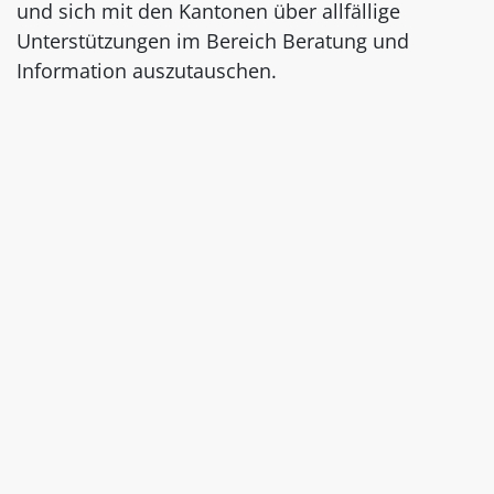
und sich mit den Kantonen über allfällige
Unterstützungen im Bereich Beratung und
Information auszutauschen.
Der BR sehe deshalb derzeit von Massnahmen
(zB im gesetzgeberischen Bereich) ab.
Dokumente
Bericht Monitoring Geschäftsmieten(PDF, 1
MB)
Schlussbericht Strukturanalyse(PDF, 5 MB)
Schlussbericht Umfrage(PDF, 1 MB)