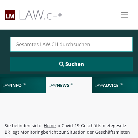
Suchen nach:
®
®
®
LAW
INFO
LAW
NEWS
LAW
ADVICE
Sie befinden sich:
Home
»
Covid-19-Geschäftsmietegesetz:
BR legt Monitoringbericht zur Situation der Geschäftsmieten