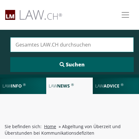
Suchen nach:
®
®
®
LAW
INFO
LAW
NEWS
LAW
ADVICE
Sie befinden sich:
Home
»
Abgeltung von Überzeit und
Überstunden bei Kommunikationsdefiziten