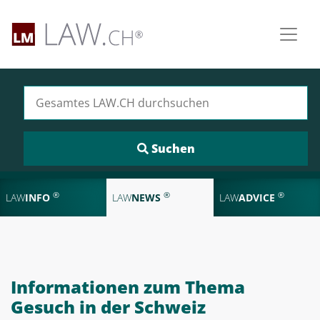
Suchen nach:
®
®
®
LAW
INFO
LAW
NEWS
LAW
ADVICE
Informationen zum Thema
Gesuch in der Schweiz