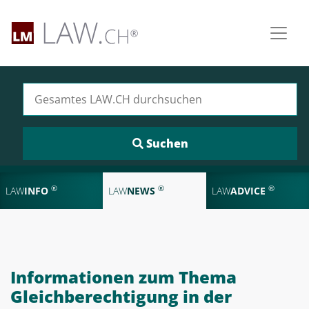
Suchen nach:
®
®
®
LAW
INFO
LAW
NEWS
LAW
ADVICE
Informationen zum Thema
Gleichberechtigung in der