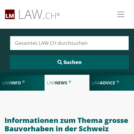
Suchen nach:
®
®
®
LAW
INFO
LAW
NEWS
LAW
ADVICE
Informationen zum Thema grosse
Bauvorhaben in der Schweiz