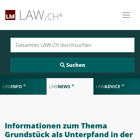
Suchen nach:
®
®
®
LAW
INFO
LAW
NEWS
LAW
ADVICE
Informationen zum Thema
Grundstück als Unterpfand in der