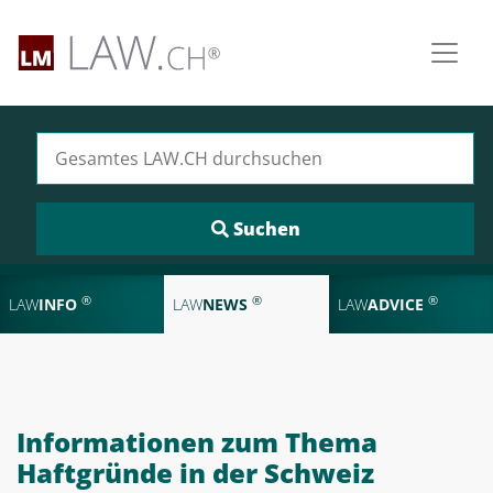
Suchen nach:
®
®
®
LAW
INFO
LAW
NEWS
LAW
ADVICE
Informationen zum Thema
Haftgründe in der Schweiz