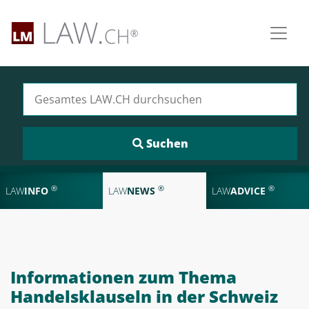
Suchen nach:
®
®
®
LAW
INFO
LAW
NEWS
LAW
ADVICE
Informationen zum Thema
Handelsklauseln in der Schweiz