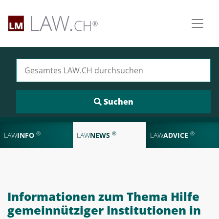
Suchen nach:
®
®
®
LAW
INFO
LAW
NEWS
LAW
ADVICE
Informationen zum Thema Hilfe
gemeinnütziger Institutionen in