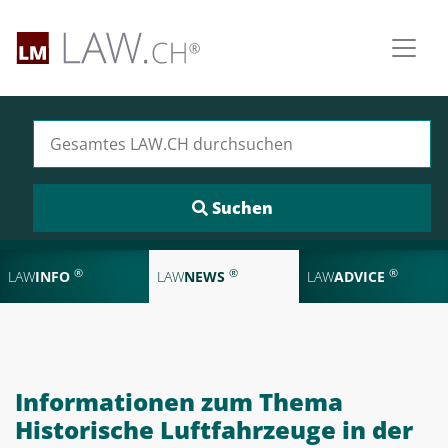
Suchen nach:
®
®
®
LAW
INFO
LAW
NEWS
LAW
ADVICE
Informationen zum Thema
Historische Luftfahrzeuge in der