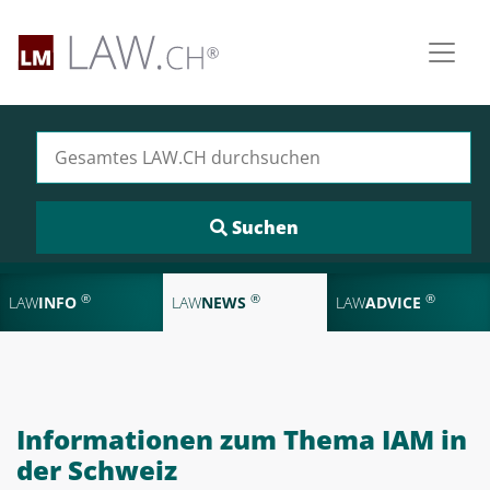
Suchen nach:
®
®
®
LAW
INFO
LAW
NEWS
LAW
ADVICE
Informationen zum Thema IAM in
der Schweiz