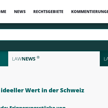
OME
NEWS
RECHTSGEBIETE
KOMMENTIERUNG
®
LAW
NEWS
L
deeller Wert in der Schweiz
de: Erinnerungsstücke von